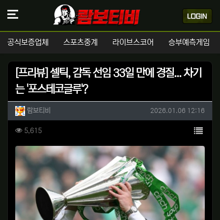
공식보증업체
스포츠중계
라이브스코어
승부예측게임
[프리뷰] 셀틱, 감독 선임 33일 만에 경질... 차기
는 '포스테코글루'?
작성자 정보
작성
작성일
람보티비
2026.01.06 12:16
컨텐츠 정보
목록
조회
5,615
본문