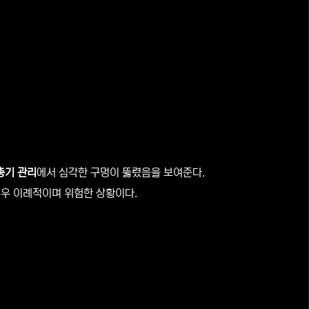
총기 관리
에서 심각한 구멍이 뚫렸음을 보여준다.
우 이례적이며 위험한 상황이다.