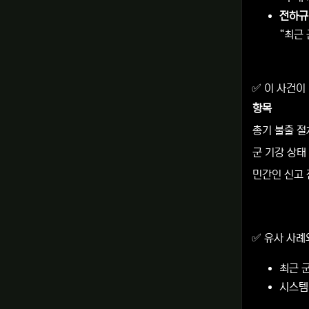
전하규
“최근
✅
이 사건이
항목
총기 불출 절
군 기강 상태
민간인 신고 
✅
유사 사례
최근 군
시스템