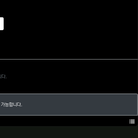
추천
니다.
 가능합니다.
목