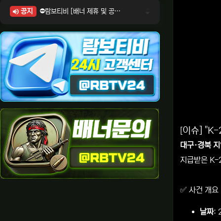
공지
⛔람보티비 [배너 제휴 및 공식 입점 문의 안내]
⛔람보티비 [포인트: 상품전환 및 제휴전환 안내]
⛔람보티비 [정회원 등급UP! 안내사항]
⛔람보티비 [채팅방 이용시 주의사항]
⛔람보티비 [공식보증업체 안내]
이슈] "K
[
대구·경북 지
지급받은 K-
✅
사건 개요
날짜
: