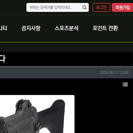
로그인
회원가입
니티
공지사항
스포츠분석
포인트 전환
랐다
작성일
2025.06.11 12:00
목