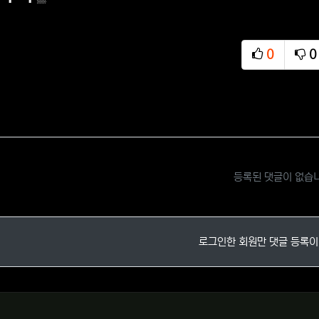
0
0
추천
비
등록된 댓글이 없습
로그인한 회원만 댓글 등록이