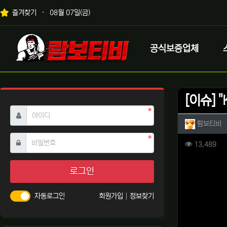
상단 네비
즐겨찾기
08월 07일(금)
메인 메뉴
로고
공식보증업체
[이슈] 
필수
아이디
작성자 
작
람보티비
필수
비밀번호
컨텐츠 
조
13,489
본문
로그인
자동로그인
회원가입
정보찾기