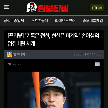
공식보증업체
스포츠중계
라이브스코어
승부예측게임
[프리뷰] "기록은 전설, 현실은 미계약" 손아섭의
멈춰버린 시계
작성자 정보
작성
작성일
람보티비
2026.01.07 11:56
컨텐츠 정보
목록
조회
6,753
본문