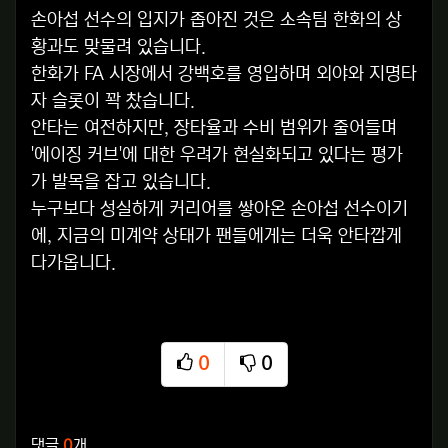
손아섭 선수의 입지가 좁아진 것은 소속팀 한화의 상
황과도 맞물려 있습니다.
한화가 FA 시장에서 강백호를 영입하며 외야와 지명타
자 슬롯이 꽉 찼습니다.
안타는 여전하지만, 장타율과 수비 범위가 줄어들며
'에이징 커브'에 대한 우려가 현실화되고 있다는 평가
가 발목을 잡고 있습니다.
누구보다 성실하게 커리어를 쌓아온 손아섭 선수이기
에, 지금의 미계약 상태가 팬들에게는 더욱 안타깝게
다가옵니다.
0
0
추천
비추천
관련자료
댓글
0
개