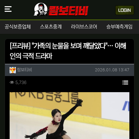
공식보증업체
스포츠중계
라이브스코어
승부예측게임
[프리뷰] "가족의 눈물을 보며 깨달았다"… 이해
인의 극적 드라마
작성자 정보
작성
작성일
람보티비
2026.01.08 13:47
컨텐츠 정보
목록
조회
5,736
본문