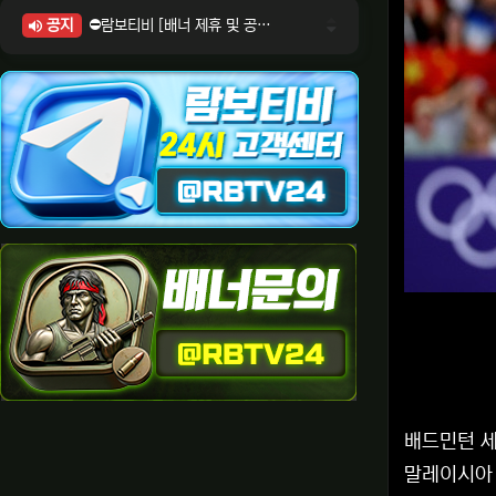
공지
⛔람보티비 [배너 제휴 및 공식 입점 문의 안내]
⛔람보티비 [포인트: 상품전환 및 제휴전환 안내]
⛔람보티비 [정회원 등급UP! 안내사항]
⛔람보티비 [채팅방 이용시 주의사항]
⛔람보티비 [공식보증업체 안내]
배드민턴 세
말레이시아 