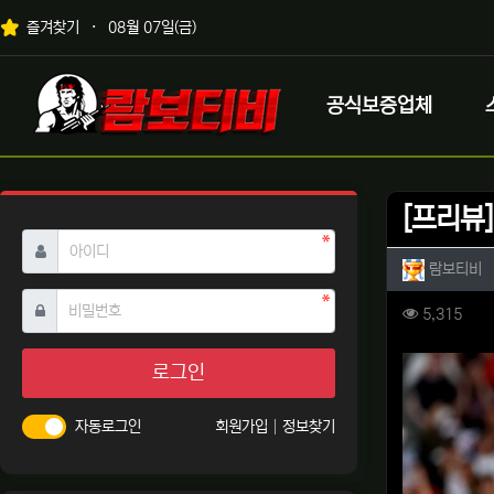
상단 네비
즐겨찾기
08월 07일(금)
메인 메뉴
로고
공식보증업체
[프리뷰]
필수
아이디
작성자 
작
람보티비
필수
비밀번호
컨텐츠 
조회
5,315
본문
로그인
자동로그인
회원가입
정보찾기