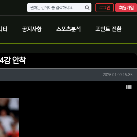
로그인
회원가입
니티
공지사항
스포츠분석
포인트 전환
 4강 안착
작성일
2026.01.09 15:35
목