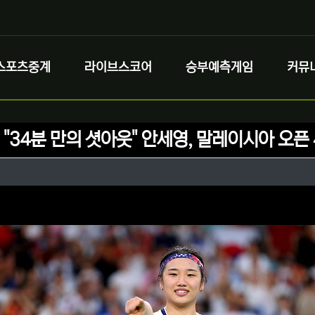
스포츠중계
라이브스코어
승부예측게임
커뮤
 "34분 만의 셧아웃" 안세영, 말레이시아 오픈
정보
성
정보