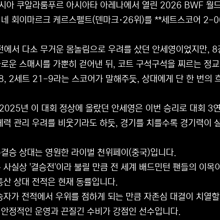
시아 쿠알라룸푸르 아시아타 아레나에서 열린 2026 BWF 월드
네 회이마르크 케르스펠트(덴마크·26위)를 **세트스코어 2-0(2
전에서 다소 무거운 몸놀림으로 우려를 샀던 안세영이었지만, 
로운 스매시를 가뿐히 걷어낸 뒤, 코트 구석구석을 찌르는 정
-8, 2세트 21-9라는 스코어가 말해주듯, 상대에게 단 한 번의
 2025년 이 대회 정상에 올랐던 안세영은 이번 승리로 대회 
체력 관리 우려를 비웃기라도 하듯, 경기를 치를수록 경기력이 
결승 상대는 영원한 라이벌 천위페이(중국)입니다.
 사실상 '결승전'이라 불릴 만큼 전 세계 배드민턴 팬들의 이목
통산 상대 전적은 현재 동률입니다.
승자가 전적에서 우위를 점하게 되는 만큼 자존심 대결이 치열할
안정적인 운영과 끈질긴 수비가 강점인 선수입니다.