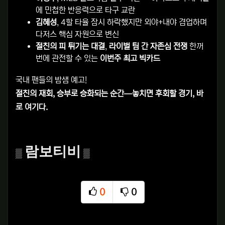
에 민첩한 반응력으로 타구 교란
김혜성
, 4할 타율 잠시 하락했지만 외야+내야 겸업하며
다저스 핵심 자원으로 변신
절친의 피 튀기는 대결
,
라이벌 팀 간 자존심 전쟁
한꺼
번에 관전할 수 있는
이번주 최고 빅카드
국내 팬들의 밤샘 예고!
절친의 재회, 승부로 승화되는 순간—놓치면 후회할 경기, 바
로 여기다.
람보티비
▒
▒
0
0
추천
비추천
관련자료