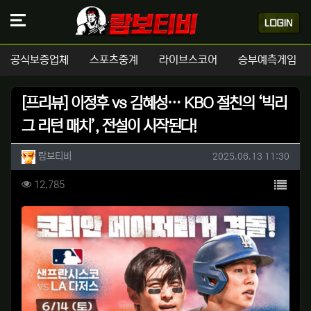
공식보증업체
스포츠중계
라이브스코어
승부예측게임
[프리뷰] 이정후 vs 김혜성… KBO 절친의 ‘빅리
그 리턴 매치’, 전설이 시작된다!
작성자 정보
작성
작성일
람보티비
2025.06.13 11:30
컨텐츠 정보
목록
조회
12,785
본문