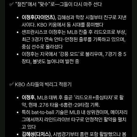
✅
“절친”에서 “맞수”로—그들이 다시 마주 선다
이정후(자이언츠)
, 김혜성과 학창 시절부터 친구로 지낸
사이다. KBO 키움에서 동 시대를 풍미했다
샌프란시스코 이정후는 MLB 진출 후 리드오프로 부상,
최근 3경기 연속 안타·안정된 출루를 기록하고 있으며,
중심 선수로 올라섰다
이정후는 지국에서 ‘강풍 모드’로 불리우며, 7경기 중 5
장타, 볼넷도 늘어나며 발전 중
✅
KBO 스타들의 빅리그 적응기
이정후
, MLB 데뷔 후 줄곧 ‘리드오프+중심타자’로 활
약, 현재 .276 타율·6홈런·29타점 기록.
특히 bat‑to‑ball 기술은 MLB 내 상위권이며, 메이저리
그에서까지 라인드라이브 타구로 안정적인 활약을 펼치
고 있다
김혜성(다저스)
, 시범경기부터 홈런 포함 활발했으나 봄