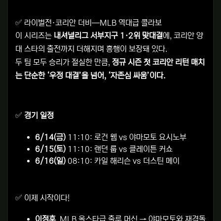
✅
라이벌전·코리안 더비—MLB 역대급 콜라보
이 시리즈는
내셔널리그 서부지구 1·2위 맞대결
에, 코리안 양
대 스타의 출전까지 더해지며 흥행이 보장돼 있다.
두 팀 모두 승리가 절실한 만큼,
정규 시즌 첫 코리안 리턴 매치
는 단순한 ‘우정 대결’을 넘어, ‘자존심 싸움’이다.
✅
경기 일정
6/14(금)
11:10: 로건 웹 vs 야마모토 요시노부
6/15(토)
11:10: 랜던 룹 vs 클레이튼 커쇼
6/16(일)
08:10: 카일 해리슨 vs 더스틴 메이
✅
이제 시작이다!
이정후
, MLB 올스타급 출루 머신 → 야마모토와 재격돌