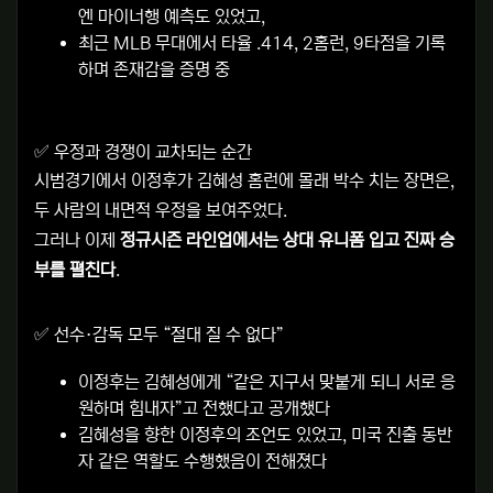
엔 마이너행 예측도 있었고,
최근 MLB 무대에서 타율 .414, 2홈런, 9타점을 기록
하며 존재감을 증명 중
✅
우정과 경쟁이 교차되는 순간
시범경기에서 이정후가 김혜성 홈런에 몰래 박수 치는 장면은,
두 사람의 내면적 우정을 보여주었다
.
그러나 이제
정규시즌 라인업에서는 상대 유니폼 입고 진짜 승
부를 펼친다
.
✅
선수·감독 모두 “절대 질 수 없다”
이정후는 김혜성에게 “같은 지구서 맞붙게 되니 서로 응
원하며 힘내자”고 전했다고 공개했다
김혜성을 향한 이정후의 조언도 있었고, 미국 진출 동반
자 같은 역할도 수행했음이 전해졌다