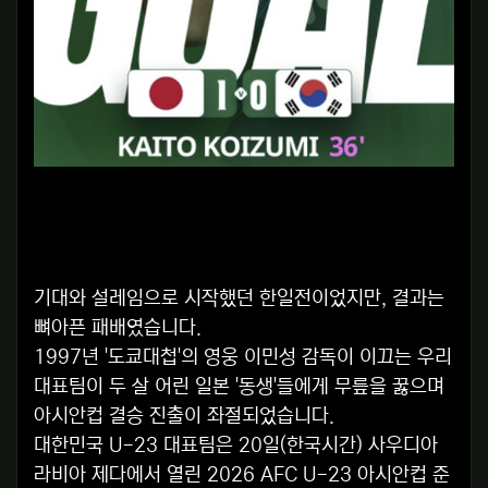
기대와 설레임으로 시작했던 한일전이었지만, 결과는
뼈아픈 패배였습니다.
1997년 '도쿄대첩'의 영웅 이민성 감독이 이끄는 우리
대표팀이 두 살 어린 일본 '동생'들에게 무릎을 꿇으며
아시안컵 결승 진출이 좌절되었습니다.
대한민국 U-23 대표팀은 20일(한국시간) 사우디아
라비아 제다에서 열린 2026 AFC U-23 아시안컵 준