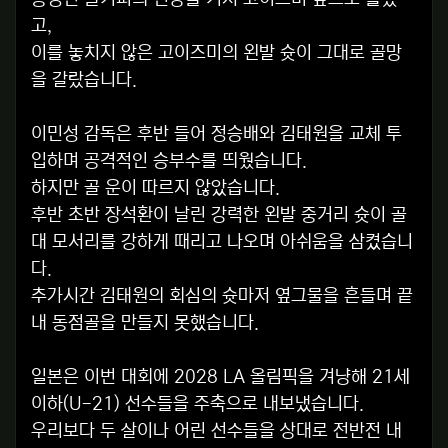
고,
이를 놓치지 않은 고이즈미의 왼발 슛이 그대로 골망
을 갈랐습니다.
이민성 감독은 후반 들어 정승배와 김태원을 교체 투
입하며 공격적인 승부수를 띄웠습니다.
하지만 골 운이 따르지 않았습니다.
후반 초반 장석환이 날린 강력한 왼발 중거리 슛이 골
대 모서리를 강하게 때리고 나오며 아쉬움을 삼켰습니
다.
추가시간 김태원의 회심의 슛마저 옆그물을 흔들며 끝
내 동점골을 만들지 못했습니다.
일본은 이번 대회에 2028 LA 올림픽을 겨냥해 21세
이하(U-21) 선수들을 주축으로 내보냈습니다.
우리보다 두 살이나 어린 선수들을 상대로 전반전 내