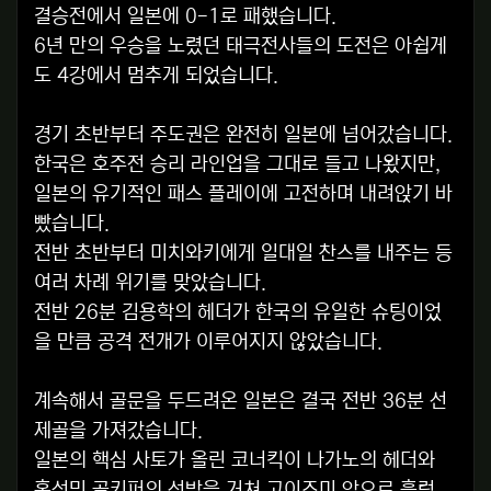
결승전에서 일본에 0-1로 패했습니다.
6년 만의 우승을 노렸던 태극전사들의 도전은 아쉽게
도 4강에서 멈추게 되었습니다.
경기 초반부터 주도권은 완전히 일본에 넘어갔습니다.
한국은 호주전 승리 라인업을 그대로 들고 나왔지만,
일본의 유기적인 패스 플레이에 고전하며 내려앉기 바
빴습니다.
전반 초반부터 미치와키에게 일대일 찬스를 내주는 등
여러 차례 위기를 맞았습니다.
전반 26분 김용학의 헤더가 한국의 유일한 슈팅이었
을 만큼 공격 전개가 이루어지지 않았습니다.
계속해서 골문을 두드려온 일본은 결국 전반 36분 선
제골을 가져갔습니다.
일본의 핵심 사토가 올린 코너킥이 나가노의 헤더와
홍성민 골키퍼의 선방을 거쳐 고이즈미 앞으로 흘렀