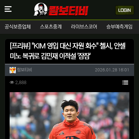
공식보증업체
스포츠중계
라이브스코어
승부예측게임
[프리뷰] "KIM 영입 대신 자원 회수" 첼시, 안셀
미노 복귀로 김민재 이적설 '잠잠'
작성자 정보
작성
작성일
람보티비
2026.01.28 16:01
컨텐츠 정보
목록
조회
2,888
본문