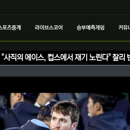
스포츠중계
라이브스코어
승부예측게임
커뮤
] "사직의 에이스, 컵스에서 재기 노린다" 찰리
정보
성
정보