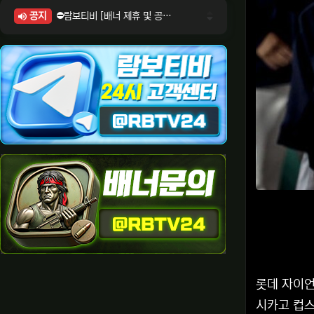
공지
⛔람보티비 [배너 제휴 및 공식 입점 문의 안내]
⛔람보티비 [포인트: 상품전환 및 제휴전환 안내]
⛔람보티비 [정회원 등급UP! 안내사항]
⛔람보티비 [채팅방 이용시 주의사항]
⛔람보티비 [공식보증업체 안내]
롯데 자이언
시카고 컵스