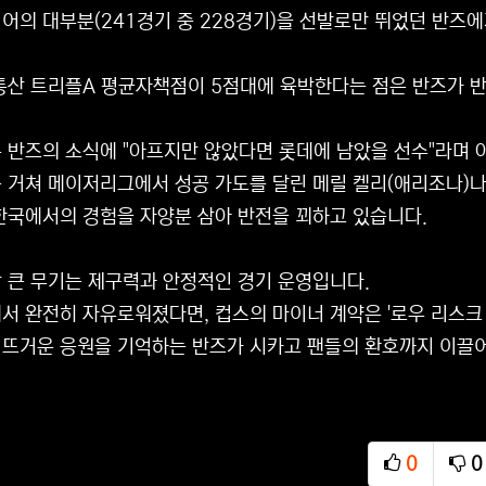
어의 대부분(241경기 중 228경기)을 선발로만 뛰었던 반즈에
통산 트리플A 평균자책점이 5점대에 육박한다는 점은 반즈가 반
 반즈의 소식에 "아프지만 않았다면 롯데에 남았을 선수"라며 
 거쳐 메이저리그에서 성공 가도를 달린 메릴 켈리(애리조나)나
한국에서의 경험을 자양분 삼아 반전을 꾀하고 있습니다.
 큰 무기는 제구력과 안정적인 경기 운영입니다.
서 완전히 자유로워졌다면, 컵스의 마이너 계약은 '로우 리스크 하
뜨거운 응원을 기억하는 반즈가 시카고 팬들의 환호까지 이끌어
0
0