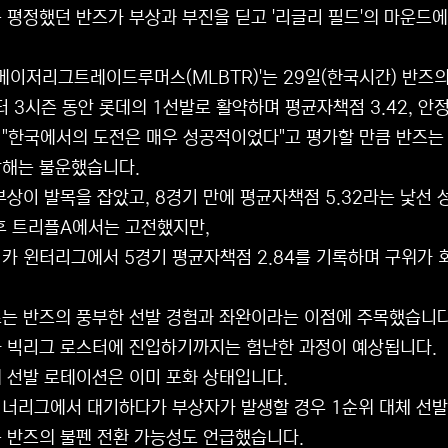
 평정했던 반즈가 부상과 부진을 딛고 '리글리 필드'의 마운드에
'메이저리그트레이드루머스(MLBTR)'는 29일(한국시간) 반즈
터 3시즌 동안 롯데의 1선발로 활약하며 평균자책점 3.42, 
"한국에서의 도전은 매우 성공적이었다"고 평가할 만큼 반즈는
난해는 불운했습니다.
부상이 발목을 잡았고, 8경기 만에 평균자책점 5.32라는 낯선 
후 트리플A에서는 고전했지만,
카 윈터리그에서 5경기 평균자책점 2.84를 기록하며 구위가
는 반즈의 풍부한 선발 경험과 좌완이라는 이점에 주목했습니다
 빅리그 로스터에 진입하기까지는 험난한 과정이 예상됩니다.
 선발 로테이션은 이미 포화 상태입니다.
너리그에서 대기하다가 부상자가 발생할 경우 1순위 대체 선발(
 반즈의 불펜 전환 가능성도 언급했습니다.