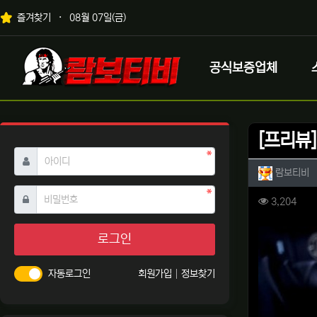
상단 네비
즐겨찾기
08월 07일(금)
메인 메뉴
로고
공식보증업체
[프리뷰
필수
아이디
작성자 
작
람보티비
필수
비밀번호
컨텐츠 
조회
3,204
본문
로그인
자동로그인
회원가입
정보찾기