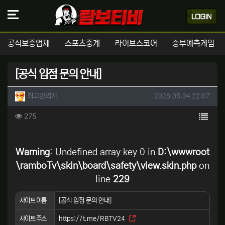
공식보증업체
스포츠중계
라이브스코어
승부예측게임
[공식 입점 문의 안내]
작성자 정보
작성
작성일
최고관리자
2026.05.04 22:07
컨텐츠 정보
목록
조회
275
본문
Warning
: Undefined array key 0 in
D:\wwwroot
\ramboTv\skin\board\safety\view.skin.php
on
line
229
사이트 이름
[공식 입점 문의 안내]
사이트 주소
https://t.me/RBTV24