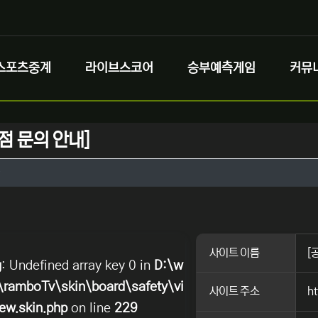
스포츠중계
라이브스코어
승부예측게임
커뮤
점 문의 안내]
정보
작성
정보
사이트 이름
[
g
: Undefined array key 0 in
D:\w
ramboTv\skin\board\safety\vi
사이트 주소
h
ew.skin.php
on line
229