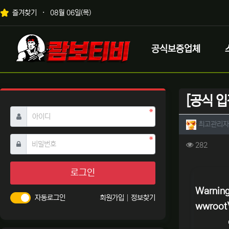
상단 네비
즐겨찾기
08월 06일(목)
메인 메뉴
로고
공식보증업체
[공식 입
필수
아이디
작성자 
최고관리자
필수
비밀번호
컨텐츠 
조회
282
본문
로그인
Warnin
자동로그인
회원가입
정보찾기
wwroot\