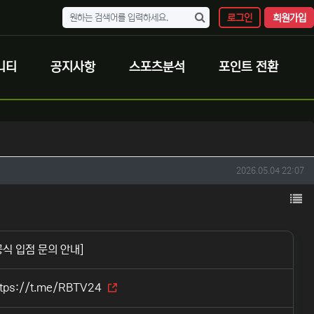
로그인
회원가입
니티
공지사항
스포츠분석
포인트 전환
작성일
2026.05.04 22:07
목
공식 입점 문의 안내]
ttps://t.me/RBTV24