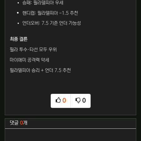
승패: 필라델피아 우세
핸디캡:
필라델피아
-1.5 추천
언더오버: 7.5 기준 언더 가능성
최종 결론
필라 투수·타선 모두 우위
마이애미 공격력 약세
필라델피아 승리 + 언더 7.5 추천
0
0
추천
비추천
관련자료
댓글
0
개