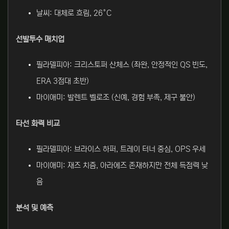
날씨: 대체로 흐림, 26°C
선발투수 매치업
필라델피아: 크리스토퍼 산체스 (좌완, 안정적인 QS 빈도,
ERA 3점대 초반)
마이애미: 발렌트 벨로조 (신예, 경험 부족, 제구 불안)
타선 화력 비교
필라델피아: 브라이스 하퍼, 트레이 터너 중심, OPS 우세
마이애미: 재즈 치즘, 아라에즈 존재하지만 전체 득점력 낮
음
분석 및 예측