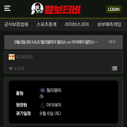
공식보증업체
스포츠중계
라이브스코어
승부예측게임
분류
야구
9월 6일 (토) MLB 필라델피아 필리스 vs 마이애미 말린스 경기분석 | 실시간 스포츠중계
작성자 정보
작성
최고관리자
컨텐츠 정보
목록
조회
5,576
본문
필라델피
홈팀
아
원정팀
마이애미
경기일정
9월 6일 (토)