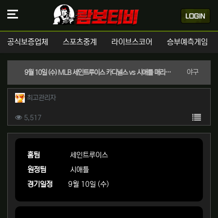
공식보증업체
스포츠중계
라이브스코어
승부예측게임
분류
야구
9월 10일 (수) MLB 세인트루이스 카디널스 vs 시애틀 매리너스 경기분석 | 실시간 스포츠중계
작성자 정보
작성
최고관리자
컨텐츠 정보
목록
조회
5,517
본문
홈팀
세인트루이스
원정팀
시애틀
경기일정
9월 10일 (수)