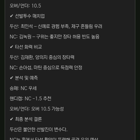
오버/언더: 10.5
✔ 선발투수 매치업
두산: 최민석 – 신예로 경험 부족, 제구 흔들림 우려
NC: 김녹원 – 구위는 좋지만 장타 허용 빈도 높음
✔ 타선 화력 비교
두산: 김재환, 양의지 중심의 장타력
NC: 손아섭, 마틴 중심으로 득점력 안정
✔ 분석 및 예측
승패: NC 우세
핸디캡: NC -1.5 추천
오버/언더: 오버 10.5 가능성
✔ 최종 분석 결론
두산은 불안한 선발진이 변수다.