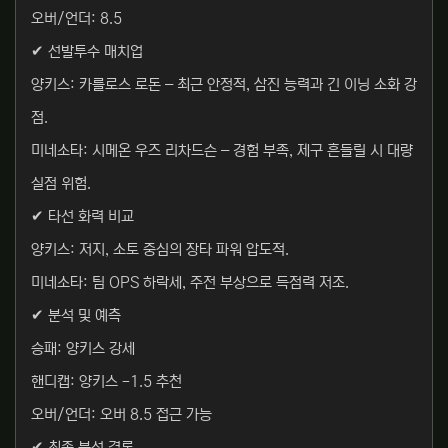
오버/언더: 8.5
✔ 선발투수 매치업
양키스: 카를로스 로돈 – 최근 안정적, 삼진 능력과 긴 이닝 소화 강
점.
미네소타: 시메온 우즈 리차드슨 – 경험 부족, 제구 흔들릴 시 대량
실점 위험.
✔ 타선 화력 비교
양키스: 저지, 소토 중심의 장타 파워 압도적.
미네소타: 팀 OPS 하락세, 주전 부상으로 득점력 저조.
✔ 분석 및 예측
승패: 양키스 강세
핸디캡: 양키스 -1.5 추천
오버/언더: 오버 8.5 접근 가능