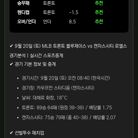
승무패
토론토
추천
핸디캡
토론토
-1.5
추천
오버/언더
언더
8.5
추천
✔ 9월 20일 (토) MLB 토론토 블루제이스 vs 캔자스시티 로열스
경기분석 | 실시간 스포츠중계
✔ 경기 기본 정보 및 중계
경기시간: 9월 20일 (토) 오전 08:40 (한국시간)
경기장: 카우프만 스타디움 (캔자스시티)
날씨: 대체로 화창, 18°C
토론토: 89승 64패 (원정 39-39) / 배당률 1.75
캔자스시티: 75승 79패 (홈 40-38) / 배당률 2.07
✔ 선발투수 매치업