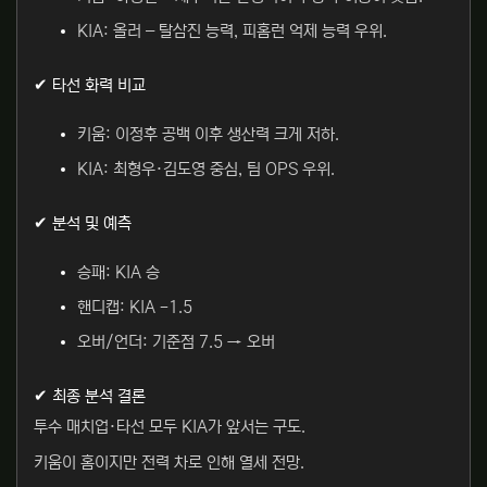
KIA: 올러 – 탈삼진 능력, 피홈런 억제 능력 우위.
✔ 타선 화력 비교
키움: 이정후 공백 이후 생산력 크게 저하.
KIA: 최형우·김도영 중심, 팀 OPS 우위.
✔ 분석 및 예측
승패: KIA 승
핸디캡: KIA -1.5
오버/언더: 기준점 7.5 → 오버
✔ 최종 분석 결론
투수 매치업·타선 모두 KIA가 앞서는 구도.
키움이 홈이지만 전력 차로 인해 열세 전망.