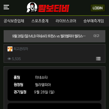
공식보증업체
스포츠중계
라이브스코어
승부예측게임
분류
야구
9월 28일 (일) MLB 미네소타 트윈스 vs 필라델피아 필리스 경기분석 | 실시간 스포츠중계
작성자 정보
작성
최고관리자
컨텐츠 정보
목록
조회
5,535
본문
홈팀
미네소타
원정팀
필라델피아
경기일정
9월 28일 (일)