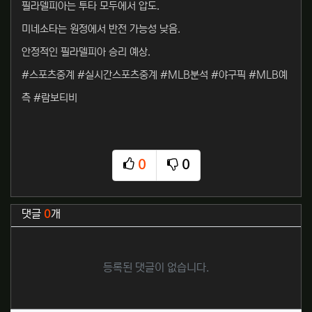
필라델피아는 투타 모두에서 압도.
미네소타는 원정에서 반전 가능성 낮음.
안정적인 필라델피아 승리 예상.
#스포츠중계 #실시간스포츠중계 #MLB분석 #야구픽 #MLB예
측 #람보티비
0
0
추천
비추천
관련자료
댓글
0
개
등록된 댓글이 없습니다.