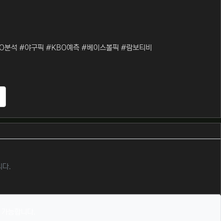
O분석 #야구픽 #KBO예측 #베이스볼픽 #람보티비
추천
니다.
 가능합니다.