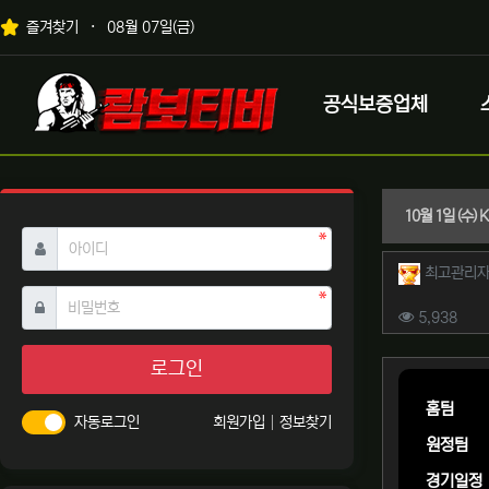
상단 네비
즐겨찾기
08월 07일(금)
메인 메뉴
로고
공식보증업체
10월 1일 (수)
필수
아이디
작성자 
최고관리
필수
비밀번호
컨텐츠 
조회
5,938
본문
로그인
홈팀
자동로그인
회원가입
정보찾기
원정팀
경기일정