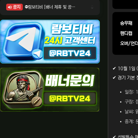
공지
⛔람보티비 [배너 제휴 및 공식 입점 문의 안내]
⛔람보티비 [포인트: 상품전환 및 제휴전환 안내]
⛔람보티비 [정회원 등급UP! 안내사항]
승무패
⛔람보티비 [채팅방 이용시 주의사항]
핸디캡
⛔람보티비 [공식보증업체 안내]
오버/언
✔ 10월 1일
✔ 경기 기본 
일정: 
구장: 
날씨: 
중계:
✔ 선발투수 