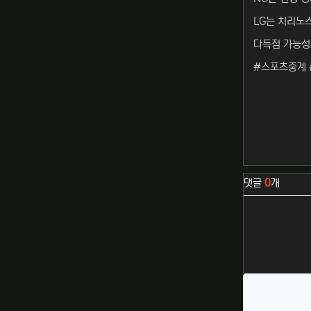
LG는 치리노
다득점 가능성
#스포츠중계 
관련자료
댓글
0
개