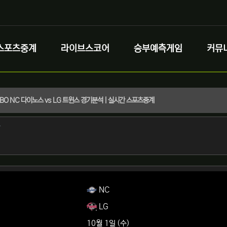
스포츠중계
라이브스코어
승부예측게임
커뮤
 KBO NC 다이노스 vs LG 트윈스 경기분석 | 실시간 스포츠중계
정보
작성
자
정보
NC
LG
10월 1일 (수)