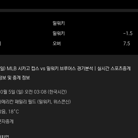
밀워키
밀워키
-1.5
더
오버
7.5
 (일) MLB 시카고 컵스 vs 밀워키 브루어스 경기분석 | 실시간 스포츠중계
정보 및 중계 정보
10월 5일 (일) 오전 03:08 (한국시간)
아메리칸 패밀리 필드 (밀워키, 위스콘신)
맑음, 18°C
 문자중계
매치업