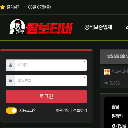
상단 네비
즐겨찾기
08월 07일(금)
메인 메뉴
로고
공식보증업체
10월 5일 (일
필수
아이디
작성자 
최고관리
필수
비밀번호
컨텐츠 
조회
5,658
본문
로그인
홈팀
자동로그인
회원가입
정보찾기
원정팀
경기일정