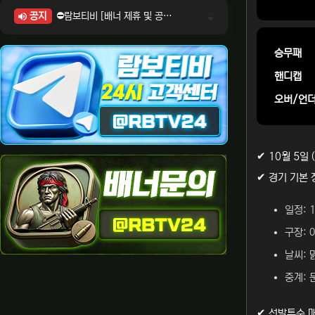
공지
⛔람보티비 [배너 제휴 및 공식 입점 문의 안내]
⛔람보티비 [포인트: 상품전환 및 제휴전환 안내]
⛔람보티비 [정회원 등급UP! 안내사항]
승무패
⛔람보티비 [채팅방 이용시 주의사항]
핸디캡
⛔람보티비 [공식보증업체 안내]
오버/언
✔ 10월 5일
✔ 경기 기본 
일정: 
구장: 
날씨: 
중계:
✔ 선발투수 