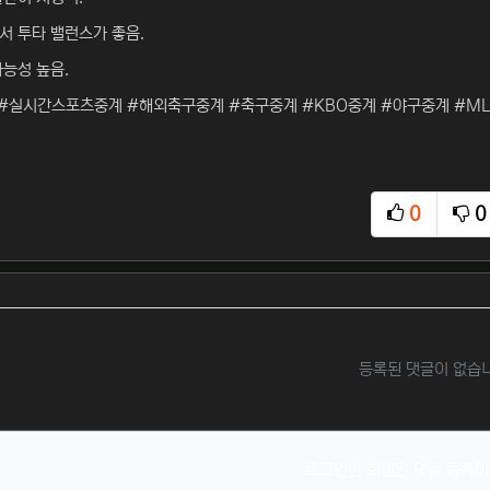
서 투타 밸런스가 좋음.
가능성 높음.
#실시간스포츠중계 #해외축구중계 #축구중계 #KBO중계 #야구중계 #ML
0
0
추천
비
등록된 댓글이 없습
로그인한 회원만 댓글 등록이