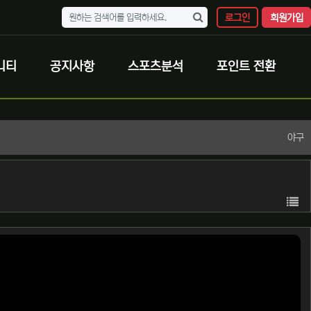
로그인
회원가입
니티
공지사항
스포츠분석
포인트 전환
야구
목