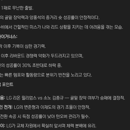
 1패로 무난한 출발.
의 골밑 장악력과 양홍석의 중거리 슛 성공률이 안정적이다.
수비에서 간헐적인 미스가 나와 리드 상황을 지키는 데 어려움을 겪는 모습.
카이거너스:
막 이후 기복이 심한 경기력.
 이후 리바운드 경쟁력 약화가 두드러지고 있으며,
의 성공률이 30% 초반대로 하락 중.
는 빠른 템포와 활동량으로 분위기 반전을 노리고 있다.
업 포인트
움:
LG 리온 윌리엄스 vs 소노 김종규 — 골밑 장악 여부가 승패에 결정적.
인 전개:
LG의 변준형과 이재도의 경기 조율이 안정적.
전환 속공 시 득점 성공률이 낮아 턴오버 관리가 필수.
이:
LG가 교체 자원에서 확실히 앞서며 체력 분배에 유리.