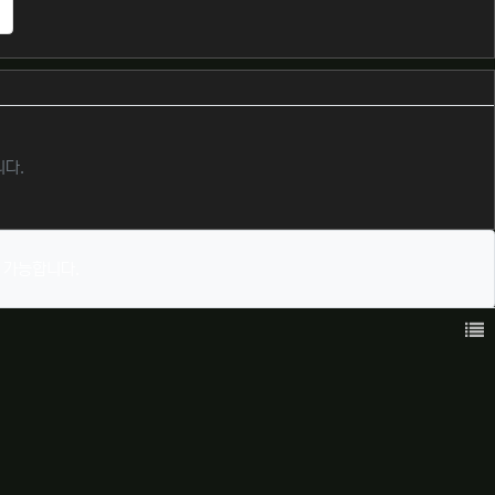
추천
니다.
 가능합니다.