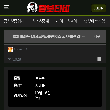
공식보증업체
스포츠중계
라이브스코어
승부예측게임
분류
야구
10월 16일 (목) MLB 토론토 블루제이스 vs 시애틀 매리너스 경기분석 | 실시간 스포츠중계
작성자 정보
작성
최고관리자
컨텐츠 정보
목록
조회
5,628
본문
홈팀
토론토
원정팀
시애틀
10월 16일
경기일정
(목)