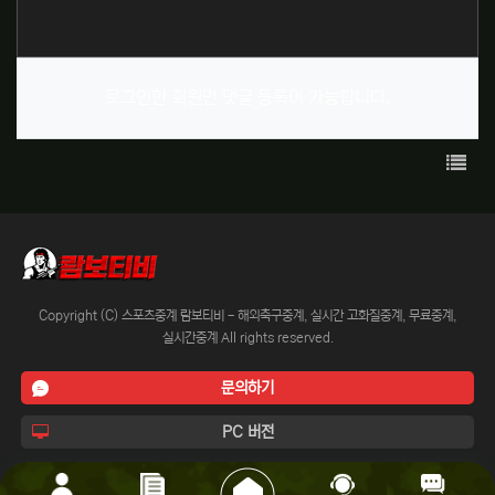
로그인한 회원만 댓글 등록이 가능합니다.
목록
Copyright (C) 스포츠중계 람보티비 - 해외축구중계, 실시간 고화질중계, 무료중계,
실시간중계 All rights reserved.
문의하기
PC 버전