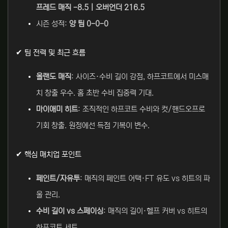
프레드 매직 -8.5 | 오버언더 216.5
시즌 성적:
양 팀 0-0-0
✔ 팀 전력 및 최근 흐름
올랜도 매직
: 사이즈·수비 길이 강점, 하프코트에서 미스매
치 창출 우수. 홈 초반 수비 집중력 기대.
마이애미 히트
: 조직적인 하프코트 수비와 컷/핸드오프로
기회 창출. 원정에선 득점 기복이 변수.
✔ 핵심 매치업 포인트
페인트/자유투
: 매직의 페인트 어택·FT 유도 vs 히트의 파
울 관리.
수비 길이 vs 스페이싱
: 매직의 길이·헬프 커버 vs 히트의
하프코트 세트.