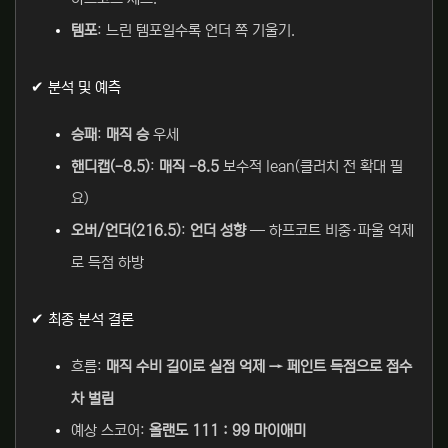
템포
: 느린 템포일수록 언더 쪽 기울기.
✔ 분석 및 예측
승패
:
매직 승
우세
핸디캡(-8.5)
:
매직 -8.5
보수적 lean(클러치 전 확대 필
요)
오버/언더(216.5)
:
언더 성향
— 하프코트 비중·파울 억제
로 득점 하방
✔ 최종 분석 결론
흐름:
매직 수비 길이로 실점 억제 → 페인트 득점으로 점수
차 벌림
예상 스코어:
올랜도 111 : 99 마이애미