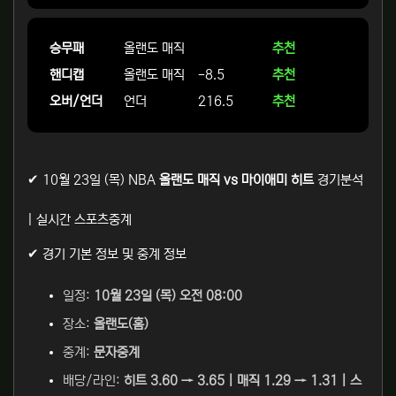
승무패
올랜도 매직
추천
핸디캡
올랜도 매직
-8.5
추천
오버/언더
언더
216.5
추천
✔ 10월 23일 (목) NBA
올랜도 매직 vs 마이애미 히트
경기분석
| 실시간 스포츠중계
✔ 경기 기본 정보 및 중계 정보
일정:
10월 23일 (목) 오전 08:00
장소:
올랜도(홈)
중계:
문자중계
배당/라인:
히트 3.60 → 3.65 | 매직 1.29 → 1.31 | 스