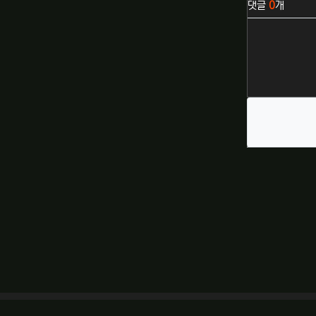
댓글
0
개