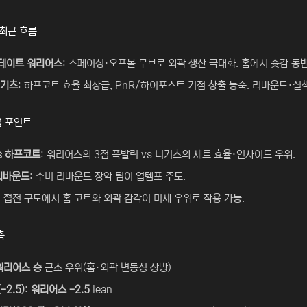
 최근 흐름
테이트 워리어스
: 스페이싱·오프볼 무브로 외곽 생산 극대화. 홈에서 슛감 동반
너기츠
: 하프코트 효율 최상급, PnR/하이포스트 기점 창출 능숙. 리바운드·실
업 포인트
s 하프코트
: 워리어스의 3점 폭발력 vs 너기츠의 세트 효율·인사이드 우위.
리바운드
: 수비 리바운드 장악 팀이 업템포 주도.
: 접전 구도에서 홈 코트와 외곽 감각이 미세 우위로 작용 가능.
측
워리어스 승
근소 우위(홈·외곽 변동성 상방)
-2.5)
:
워리어스 -2.5
lean