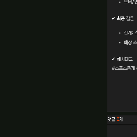
오버/언
✔ 최종 결론
전개:
예상 스
✔ 해시태그
#스포츠중계 
관련자료
댓글
0
개