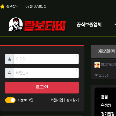
상단 네비
즐겨찾기
08월 07일(금)
메인 메뉴
로고
공식보증업체
10월 25일 (
필수
아이디
작성자 
최고관리
필수
비밀번호
컨텐츠 
조회
2,351
본문
로그인
홈팀
자동로그인
회원가입
정보찾기
원정팀
경기일정