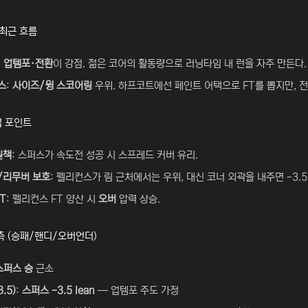
 최근 흐름
:
업템포·전환
이 강점. 젊은 코어의 활동량으로 러닝타임 내 런을 자주 만든다.
스
:
사이즈/윙 스코어링
우위. 하프코트에선 페인트 어택으로 FT를 뽑지만, 전
업 포인트
실책
: 스퍼스가 속도전 성공 시 스프레드 커버 유리.
/리무버 보호
: 펠리컨스가 림 근처에서는 우위, 대신 코너 외곽을 내주면 -3.5
T
: 펠리컨스 FT 양산 시
오버
압력 상승.
측 (승패/핸디/오버언더)
스퍼스 승
근소
.5)
:
스퍼스 -3.5 lean
— 업템포 주도 가정