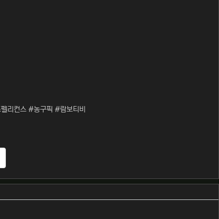
즈펠리컨스 #농구픽 #람보티비
추천