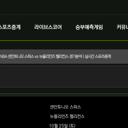
스포츠중계
라이브스코어
승부예측게임
커뮤
토) NBA 샌안토니오 스퍼스 vs 뉴올리언즈 펠리컨스 경기분석 | 실시간 스포츠중계
정보
작성
자
정보
샌안토니오 스퍼스
뉴올리언즈 펠리컨스
10월 25일 (토)