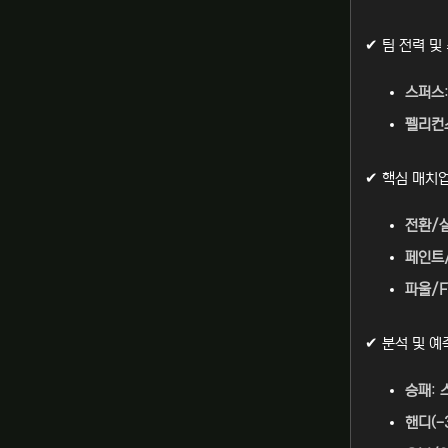
✔ 팀 전력 및
스퍼스
펠리컨
✔ 핵심 매치
전환/
페인트
파울/F
✔ 분석 및 예
승패
:
핸디(-3