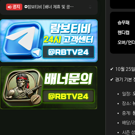
공지
⛔람보티비 [배너 제휴 및 공식 입점 문의 안내]
⛔람보티비 [포인트: 상품전환 및 제휴전환 안내]
⛔람보티비 [정회원 등급UP! 안내사항]
승무패
⛔람보티비 [채팅방 이용시 주의사항]
핸디캡
⛔람보티비 [공식보증업체 안내]
오버/언
✔ 10월 25일
✔ 경기 기본 
일정:
장소:
중계:
배당/
시즌 