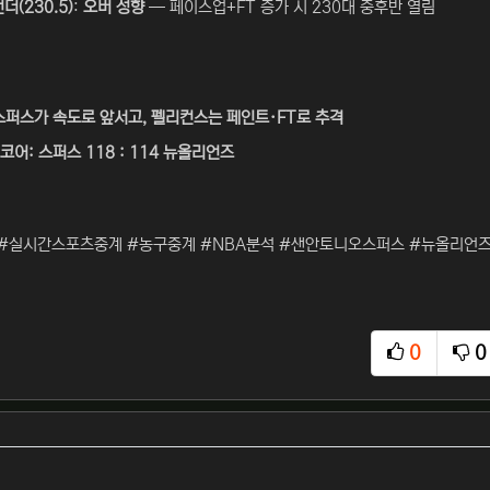
더(230.5)
:
오버 성향
— 페이스업+FT 증가 시 230대 중후반 열림
스퍼스가 속도로 앞서고, 펠리컨스는 페인트·FT로 추격
코어: 스퍼스 118 : 114 뉴올리언즈
#실시간스포츠중계 #농구중계 #NBA분석 #샌안토니오스퍼스 #뉴올리언
0
0
추천
비