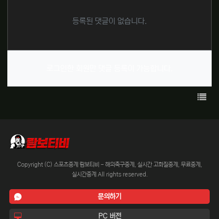
등록된 댓글이 없습니다.
로그인한 회원만 댓글 등록이 가능합니다.
목록
Copyright (C) 스포츠중계 람보티비 - 해외축구중계, 실시간 고화질중계, 무료중계,
실시간중계 All rights reserved.
문의하기
PC 버전