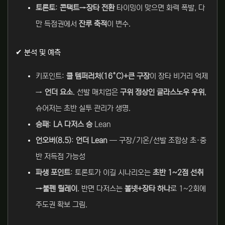
토론토
:
콘택트→장타 전환
타이밍이 맞으면 화력 폭발, 다
만 득점권에서
잔루 축적
이 변수.
✔ 분석 및 예측
키포인트:
쿨 템퍼러처(16°C)+큰 구장
이 장타 비거리 억제
→
언더 요소
. 선발 매치업은
구위 정상인 글라스노우 우위
,
슈어저는 초반 실투 관리가 생명.
승패
:
LA 다저스 승
Lean
언오버(8.5)
:
언더 Lean
— 구장/기온/선발 조합상 초·중
반 저득점 가능성
파생 포인트
: 토론토가 이길 시나리오는
초반 1~2점 선취
→불펜 릴레이
. 반면 다저스는
볼넷+장타 하나
로 1~2회에
주도권 확보 그림.