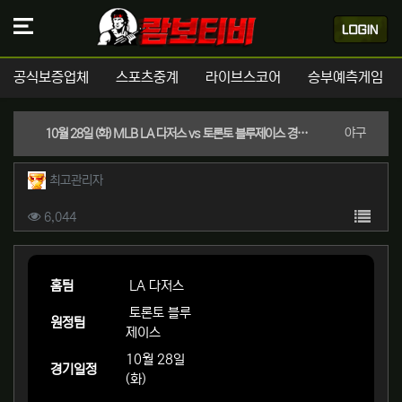
공식보증업체
스포츠중계
라이브스코어
승부예측게임
분류
야구
10월 28일 (화) MLB LA 다저스 vs 토론토 블루제이스 경기분석 | 실시간 스포츠중계
작성자 정보
작성
최고관리자
컨텐츠 정보
목록
조회
6,044
본문
홈팀
LA 다저스
토론토 블루
원정팀
제이스
10월 28일
경기일정
(화)