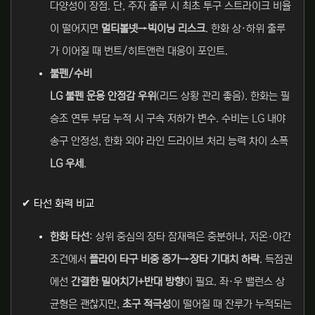
다양성이 장점. 단, 주자 출루 시 최초 투구 스트라이크 비율
이 떨어지면
멀티볼넷→빅이닝 리스크
. 한화 상·하위 출루
가 이어질 때 번트/히트앤런 대응이 포인트.
불펜/수비
LG 불펜 운용 안정감 우위
(리드 상황 관리 좋음). 한화는 필
승조 연투 부담 누적 시 구속 저하가 변수. 수비는 LG 내야
송구 안정성, 한화 외야 라인 드라이브 처리 능력 차이 소폭
LG 우세
.
✔ 타선 화력 비교
한화 타선
: 상위 중심의 장타 잠재력은 충분하나, 저온·야간
조건에서
플라이 타구 비중 증가→장타 기대치 하락
. 득점권
에선
간결한 밀어치기+반대 방향
이 필요. 좌·우 밸런스 상
균형은 괜찮지만,
초구 적극성
이 떨어질 때 잔루가 누적되는