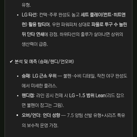
유형.
LG 타선
: 컨택·주루 완성도 높고
세트 플레이(번트·히트앤
런) 활용 탑티어
. 우완 파워피처 상대로
파울로 투구 수 늘린
뒤 단타 연쇄
에 강점. 하위타선의 출루가 살아나면 상위의
생산력이 급증.
✔ 분석 및 예측 (승패/핸디/언오버)
승패
:
LG 근소 우위
— 불펜·수비 디테일, 작전 야구 완성도
에서 미세한 플러스.
핸디캡
: 라인 공시 전제 시
LG -1.5 범위 Lean
(리드 잡으
면 불펜이 잠그는 그림).
오버/언더
:
언더 성향
—
7.5 양
팀 선발 유형+시리즈 특유
의 보수적 운영 가정.