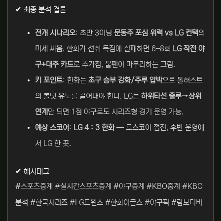
✔ 최종 분석 결론
전개 시나리오
: 초반 3이닝
문동주 포심 위력 vs LG 컨택
의
미세 싸움. 한화가 선취 득점에 실패하면 6–8회
LG 작전 야
구+대주 카드
로 추가점, 불펜이 마무리하는 그림.
키 포인트
: 한화는
초구 승부 강화/주루 압박
으로 톨허스트
의 볼넷 유도를 끌어내야 한다. LG는
하위타선 출루→상위
연계
만 되면 1점 야구로도 시리즈형 경기 운영 가능.
예상 스코어
:
LG 4 : 3 한화
— 로스코어 접전, 후반 운영에
서 LG 한 끗.
✔ 해시태그
#스포츠중계 #실시간스포츠중계 #야구중계 #KBO중계 #KBO
분석 #한국시리즈 #LG트윈스 #한화이글스 #야구픽 #람보티비