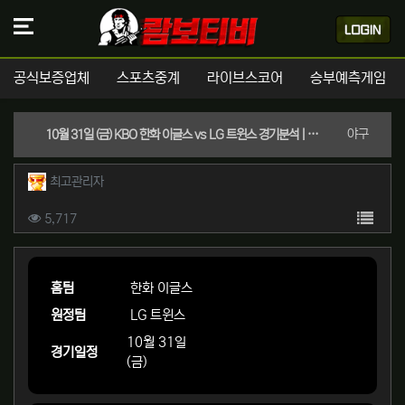
공식보증업체
스포츠중계
라이브스코어
승부예측게임
분류
야구
10월 31일 (금) KBO 한화 이글스 vs LG 트윈스 경기분석 | 실시간 스포츠중계
작성자 정보
작성
최고관리자
컨텐츠 정보
목록
조회
5,717
본문
홈팀
한화 이글스
원정팀
LG 트윈스
10월 31일
경기일정
(금)