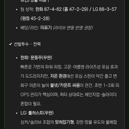
요인/땅볼 비중↑
팀 성적:
한화 87-4-62 (홈 47-2-29) / LG 88-3-57
(원정 45-2-28)
배당/라인:
미표기
(라이브 변동 반영 권장)
✔ 선발투수 · 전력
한화: 문동주(우완)
빠른공 기반의 파워 피칭. 고온·여름엔 라이즈성 포심 효과
가 도드라지지만,
저온 환경
에선 포심 스핀이 약간 줄고 변
화구 의존이 늘어
볼넷/카운트 싸움
이 관건. 초반 1–3회 피
OPS 관리가 핵심이며, 좌타 상대로는 체인지업·슬라이더
혼합이 필요.
LG: 톨허스트(우완)
싱커/슬러브 조합의
맞혀잡기형
. 강한 땅볼 유도와 볼배합