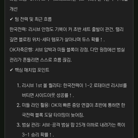
개선
✔ 팀 전력 및 최근 흐름
한국전력: 리시브 안정도 기복이 커 초반 세트 출발이 관건. 랠리
길면 블로킹 위치·세터 템포가 살아나며 듀스 확률↑.
OK저축은행: 서브 압박과 미들 블록이 강점. 다만 원정에선 범실
관리가 흔들리면 스스로 흐름 끊김.
✔ 핵심 매치업 포인트
리시브 1st 볼 퀄리티: 한국전력이 1-2 로테이션 리시브를
버티면 사이드아웃 성공률↑.
미들 라인 활용: OK의 빠른 중앙 연결이 초반에 통하면 한
국전력 블록 도달 타이밍이 늦어짐.
범실 관리: 서브·공격 범실 합 25개 이하로 내려가는 쪽이
3–1 승리 확률↑.