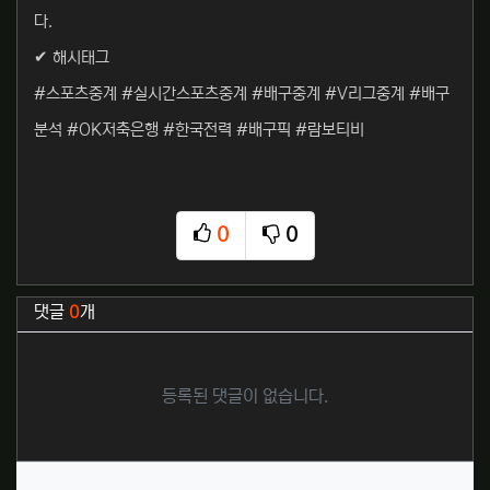
다.
✔ 해시태그
#스포츠중계 #실시간스포츠중계 #배구중계 #V리그중계 #배구
분석 #OK저축은행 #한국전력 #배구픽 #람보티비
0
0
추천
비추천
관련자료
댓글
0
개
등록된 댓글이 없습니다.