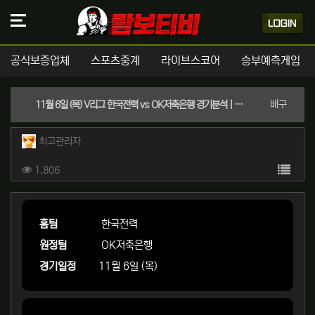
공식보증업체
스포츠중계
라이브스코어
승부예측게임
분류
배구
11월 6일 (목) V리그 한국전력 vs OK저축은행 경기분석 | 실시간 스포츠중계
작성자 정보
작성
최고관리자
컨텐츠 정보
목록
조회
1,806
본문
홈팀
한국전력
원정팀
OK저축은행
경기일정
11월 6일 (목)