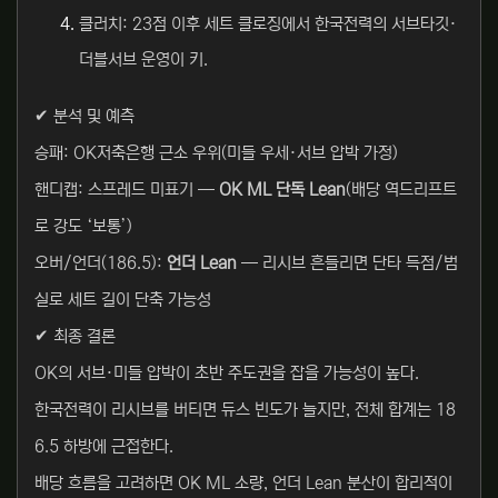
클러치: 23점 이후 세트 클로징에서 한국전력의 서브타깃·
더블서브 운영이 키.
✔ 분석 및 예측
승패: OK저축은행 근소 우위(미들 우세·서브 압박 가정)
핸디캡: 스프레드 미표기 —
OK ML 단독 Lean
(배당 역드리프트
로 강도 ‘보통’)
오버/언더(186.5):
언더 Lean
— 리시브 흔들리면 단타 득점/범
실로 세트 길이 단축 가능성
✔ 최종 결론
OK의 서브·미들 압박이 초반 주도권을 잡을 가능성이 높다.
한국전력이 리시브를 버티면 듀스 빈도가 늘지만, 전체 합계는 18
6.5 하방에 근접한다.
배당 흐름을 고려하면 OK ML 소량, 언더 Lean 분산이 합리적이