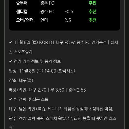
승무패
광주 FC
추천
핸디캡
광주 FC
-0.5
추천
오버/언더
언더
2.5
추천
✔ 11월 8일 (토) KOR D1 대구 FC vs 광주 FC 경기분석 | 실시
간 스포츠중계
✔ 경기 기본 정보 및 중계 정보
일정: 11월 8일 (토) 14:00 (한국시간)
장소: 대구(홈)
배당/라인: 대구 2.70 | 무 3.50 | 광주 2.55
✔ 팀 전력 및 최근 흐름
대구: 낮은 라인+역습. 세트피스 타점은 강점이나 점유전 약점.
광주: 전방 압박·측면 스위치 활발. 단, 라인 높을 때 뒷공간 리스
크.