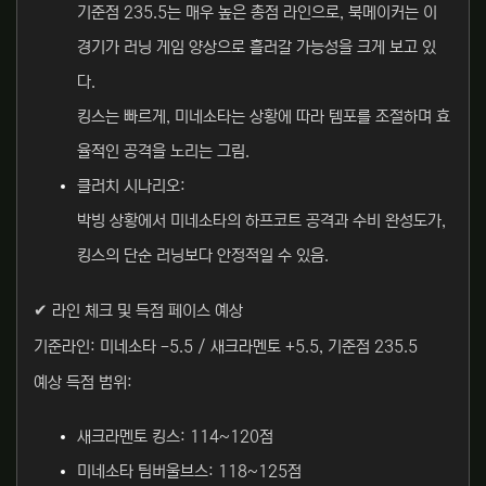
기준점 235.5는 매우 높은 총점 라인으로, 북메이커는 이
경기가 러닝 게임 양상으로 흘러갈 가능성을 크게 보고 있
다.
킹스는 빠르게, 미네소타는 상황에 따라 템포를 조절하며 효
율적인 공격을 노리는 그림.
클러치 시나리오:
박빙 상황에서 미네소타의 하프코트 공격과 수비 완성도가,
킹스의 단순 러닝보다 안정적일 수 있음.
✔ 라인 체크 및 득점 페이스 예상
기준라인: 미네소타 -5.5 / 새크라멘토 +5.5, 기준점 235.5
예상 득점 범위:
새크라멘토 킹스: 114~120점
미네소타 팀버울브스: 118~125점