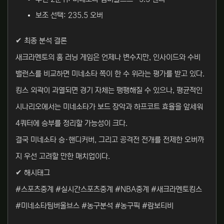
보조 선택: 235.5 오버
✔ 최종 분석 결론
새크라멘토의 홈 러닝 게임은 언제나 변수지만, 인사이드와 수비
밸런스를 비교하면 미네소타 쪽이 한 수 위라는 평가를 받고 있다.
킹스 외곽이 과열되면 경기 자체는 팽팽해질 수 있으나, 평균적인
시나리오에서는 미네소타가 보드 장악과 하프코트 효율을 앞세워
4쿼터에 승부를 정리할 가능성이 크다.
결국 미네소타 승·핸디커버, 그리고 공격전 전개를 전제한 오버까
지 우선 고려할 만한 매치업이다.
✔ 해시태그
#스포츠중계 #실시간스포츠중계 #NBA중계 #새크라멘토킹스
#미네소타팀버울브스 #농구분석 #농구픽 #람보티비