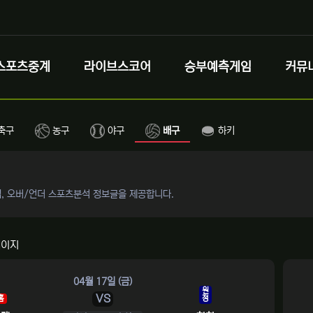
스포츠중계
라이브스코어
승부예측게임
커뮤
 - 스포츠중계 람보티비 - 실시간 스포츠 중계
축구
농구
야구
배구
하키
캡, 오버/언더 스포츠분석 정보글을 제공합니다.
페이지
04월 17일 (금)
원
VS
홈
정