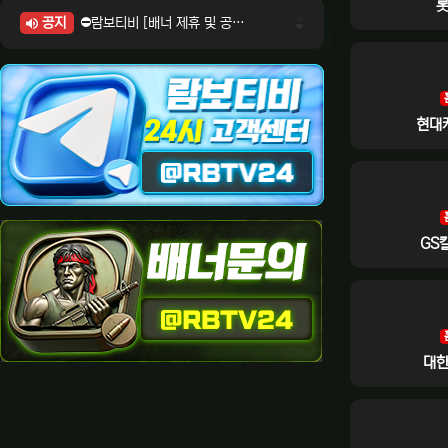
공지
⛔람보티비 [배너 제휴 및 공식 입점 문의 안내]
⛔람보티비 [포인트: 상품전환 및 제휴전환 안내]
⛔람보티비 [정회원 등급UP! 안내사항]
⛔람보티비 [채팅방 이용시 주의사항]
⛔람보티비 [공식보증업체 안내]
현대
GS
대