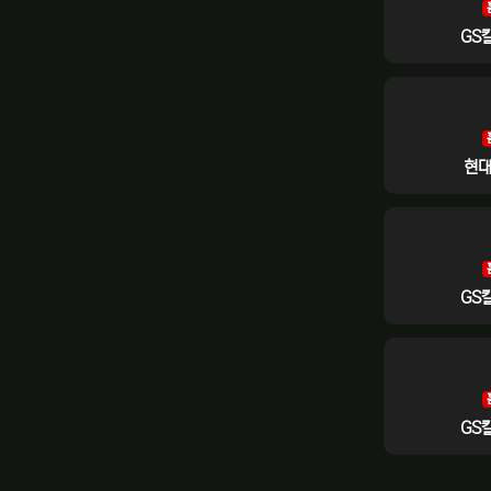
GS
현
GS
GS