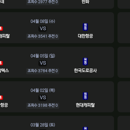
롯데
한화
조회수 2977 추천 0
04월 08일 (수)
원
VS
홈
정
캐피탈
대한항공
조회수 3541 추천 0
04월 05일 (일)
원
VS
홈
정
칼텍스
한국도로공사
조회수 3764 추천 0
04월 02일 (목)
원
VS
홈
정
한항공
현대캐피탈
조회수 3198 추천 0
03월 28일 (토)
원