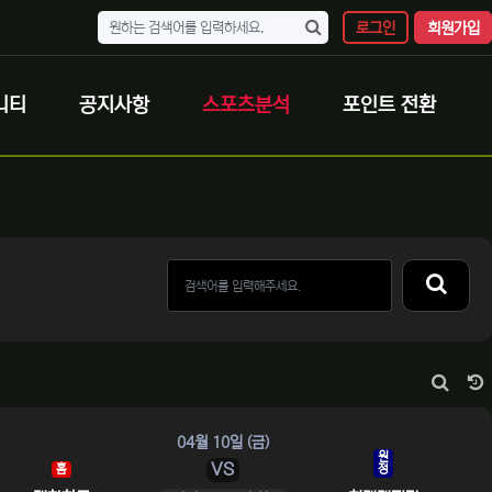
로그인
회원가입
니티
공지사항
스포츠분석
포인트 전환
 람보티비, 무료스포츠중계, 라이브 스포츠 중계
게시판 
04월 10일 (금)
원
VS
홈
정