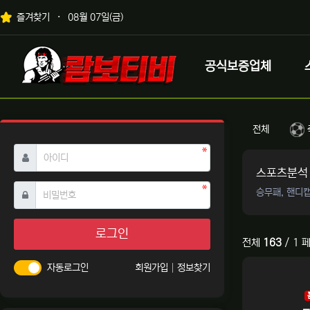
상단 네비
즐겨찾기
08월 07일(금)
메인 메뉴
로고
공식보증업체
스포츠분석
전체
필수
아이디
스포츠분석
필수
비밀번호
승무패, 핸디
로그인
전체
163
/ 1 
자동로그인
회원가입
정보찾기