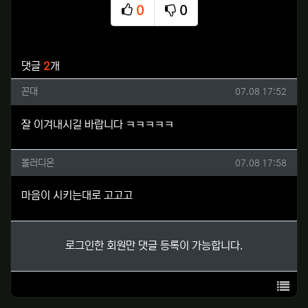
0
0
추천
비추천
관련자료
댓글
2
개
꼰대님의 댓글
작성일
꼰대
07.08 17:52
잘 이겨내시길 바랍니다 ㅋㅋㅋㅋㅋ
몰러디온님의 댓글
작성일
몰러디온
07.08 17:58
마음이 시키는대로 고고고
로그인한 회원만 댓글 등록이 가능합니다.
목록