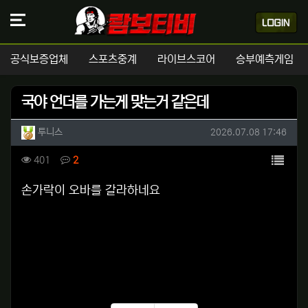
공식보증업체
스포츠중계
라이브스코어
승부예측게임
국야 언더를 가는게 맞는거 같은데
작성자 정보
작성
작성일
투니스
2026.07.08 17:46
컨텐츠 정보
목록
조회
댓글
401
2
본문
손가락이 오바를 갈라하네요