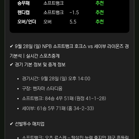
승무패
소프트뱅크
추천
핸디캡
소프트뱅크
-1.5
추천
오버/언더
오버
5.5
추천
✔ 9월 28일 (일) NPB 소프트뱅크 호크스 vs 세이부 라이온즈 경
기분석 | 실시간 스포츠중계
✔ 경기 기본 정보 및 중계 정보
경기시간: 9월 28일 (일) 오후 14:00
구장: 벤자마 스타디움
소프트뱅크: 84승 4무 51패 (원정 41-1-28)
세이부: 61승 5무 71패 (홈 34-2-33)
✔ 선발투수 매치업
소프트뱅크: 오츠 료스케 – 탈삼진 능력 좋지만 제구 흔들림