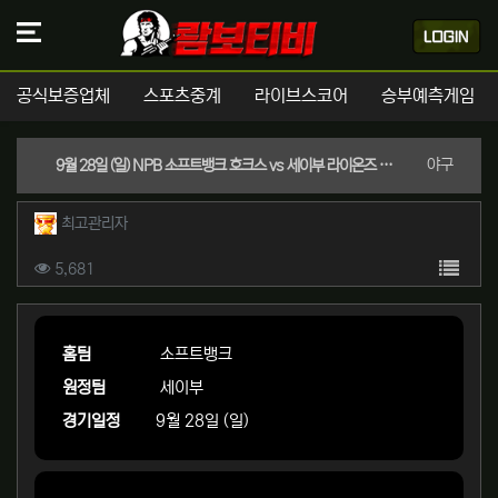
공식보증업체
스포츠중계
라이브스코어
승부예측게임
분류
야구
9월 28일 (일) NPB 소프트뱅크 호크스 vs 세이부 라이온즈 경기분석 | 실시간 스포츠중계
작성자 정보
작성
최고관리자
컨텐츠 정보
목록
조회
5,681
본문
홈팀
소프트뱅크
원정팀
세이부
경기일정
9월 28일 (일)