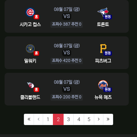
08월 07일 (금)
VS
홈
원정
시카고 컵스
토론토
조회수 387 추천 0
08월 07일 (금)
VS
홈
원정
밀워키
피츠버그
조회수 420 추천 0
08월 07일 (금)
VS
홈
원정
클리블랜드
뉴욕 메츠
조회수 200 추천 0
(current)
1
2
3
4
5