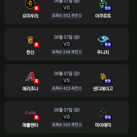
08월 07일 (금)
VS
홈
원정
요미우리
야쿠르트
조회수 352 추천 0
08월 07일 (금)
VS
홈
원정
한신
주니치
조회수 246 추천 0
08월 07일 (금)
VS
홈
원정
애리조나
샌디에이고
조회수 423 추천 0
08월 07일 (금)
VS
홈
원정
애틀랜타
마이애미
조회수 335 추천 0