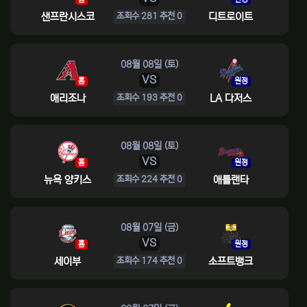
샌프란시스코
디트로이트
조회수 281 추천 0
08월 08일 (토)
VS
홈
원정
애리조나
LA 다저스
조회수 193 추천 0
08월 08일 (토)
VS
홈
원정
뉴욕 양키스
애틀랜타
조회수 224 추천 0
08월 07일 (금)
VS
홈
원정
세이부
소프트뱅크
조회수 174 추천 0