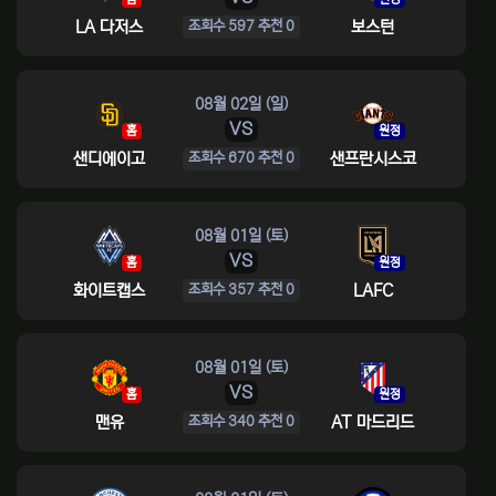
LA 다저스
보스턴
조회수 597 추천 0
08월 02일 (일)
VS
홈
원정
샌디에이고
샌프란시스코
조회수 670 추천 0
08월 01일 (토)
VS
홈
원정
화이트캡스
LAFC
조회수 357 추천 0
08월 01일 (토)
VS
홈
원정
맨유
AT 마드리드
조회수 340 추천 0