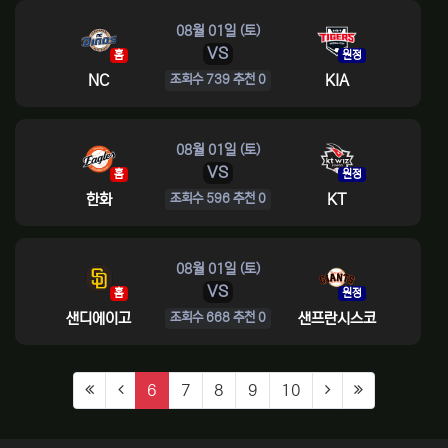
08월 01일 (토)
VS
홈
원정
NC
KIA
조회수 739 추천 0
08월 01일 (토)
VS
홈
원정
한화
KT
조회수 596 추천 0
08월 01일 (토)
VS
홈
원정
샌디에이고
샌프란시스코
조회수 668 추천 0
(current)
6
7
8
9
10