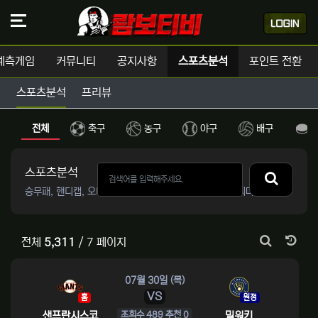
예측게임
커뮤니티
공지사항
스포츠분석
포인트 전환
스포츠분석
프리뷰
스포츠분석 - 스포츠중계 람보티비 - 실시
전체
축구
농구
야구
배구
스포츠분석
승무패, 핸디캡, 오버/언더 스포츠분석 정보글을 제공합니다.
날짜
전체
5,311
/ 7 페이지
게시판 검색
07월 30일 (목)
VS
홈
원정
샌프란시스코
밀워키
조회수 489 추천 0